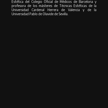
Estética del Colegio Oficial de Médicos de Barcelona y
profesora de los másteres de Técnicas Estéticas de la
Universidad Cardenal Herrera de Valencia y de la
Universidad Pablo de Olavide de Sevilla.
DRA. CRISTINA VILLANUEVA
Autor:
Compartir
Compartir en Facebook
Compartir en Twitter
Compartir en
Pinterest
Compartir en Whatsapp
Compartir en Whatsapp
Compartir por Email
Deja una respuesta
Deja una respuesta
Tu dirección de correo electrónico no será publicada.
Los campos
obligatorios están marcados con
*
Comentario
*