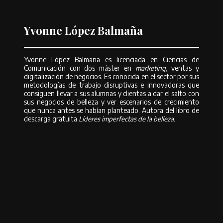
Estética 4
Yvonne López Balmaña
Yvonne López Balmaña es licenciada en Ciencias de
Comunicación con dos máster en
marketing
, ventas y
digitalización de negocios. Es conocida en el sector por sus
metodologías de trabajo disruptivas e innovadoras que
consiguen llevar a sus alumnas y clientas a dar el salto con
sus negocios de belleza y ver escenarios de crecimiento
que nunca antes se habían planteado. Autora del libro de
descarga gratuita
Líderes imperfectas de la belleza.
También te puede interesar…
➤
Manejar las expectativas del cliente, la clave de la confianza
➤
Cómo ser gestora y no esclava de tu centro
Compartir
Compartir en Facebook
Compartir en Twitter
Compartir en