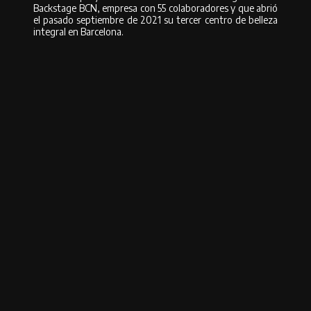
Backstage BCN, empresa con 55 colaboradores y que abrió
el pasado septiembre de 2021 su tercer centro de belleza
integral en Barcelona.
También te puede interesar:
➡
Gestión con tus proveedores de marca: 25 consejos para ir más allá de
una relación comercial
➡
¿Cómo hacer que todos los meses sean grandes meses de servicios y
ventas?
➡
DIGITALIZACIÓN de la ESTÉTICA
JOSEP PÉREZ
Autor:
Compartir
Compartir en Facebook
Compartir en Twitter
Compartir en
Pinterest
Compartir en Whatsapp
Compartir en Whatsapp
Compartir por Email
Deja una respuesta