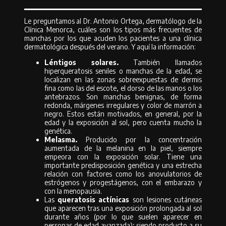
Le preguntamos al Dr. Antonio Ortega, dermatólogo de la
Clínica Menorca, cuáles son los tipos más frecuentes de
manchas por los que acuden los pacientes a una clínica
dermatológica después del verano. Y aquí la información:
Léntigos solares.
También llamados
hiperqueratosis seniles o manchas de la edad, se
localizan en las zonas sobreexpuestas de dermis
fina como las del escote, el dorso de las manos o los
antebrazos. Son manchas benignas, de forma
redonda, márgenes irregulares y color de marrón a
negro. Estos están motivados, en general, por la
edad y la exposición al sol, pero cuenta mucho la
genética.
Melasma.
Producido por la concentración
aumentada de la melanina en la piel, siempre
empeora con la exposición solar. Tiene una
importante predisposición genética y una estrecha
relación con factores como los anovulatorios de
estrógenos y progestágenos, con el embarazo y
con la menopausia.
Las
queratosis actínicas
son lesiones cutáneas
que aparecen tras una exposición prolongada al sol
durante años (por lo que suelen aparecer en
personas de edad avanzada); siendo producto a su