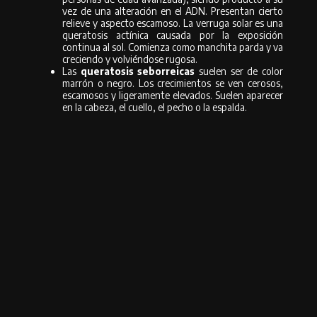
vez de una alteración en el ADN. Presentan cierto
relieve y aspecto escamoso. La verruga solar es una
queratosis actínica causada por la exposición
continua al sol. Comienza como manchita parda y va
creciendo y volviéndose rugosa.
Las
queratosis seborreicas
suelen ser de color
marrón o negro. Los crecimientos se ven cerosos,
escamosos y ligeramente elevados. Suelen aparecer
en la cabeza, el cuello, el pecho o la espalda.
¿Cómo tratarlas? He aquí la cuestión
Como dice el Dr. Evia,
“en medicina no hay absolutos”
: no se puede decir
que todas las manchas se eliminen o que haya algunas irreversibles. Lo
cierto es que hay algunas pigmentaciones concretamente más
profundas y otras más superficiales; más o menos extensas. Las hay
rebeldes y otras que son reincidentes (las de origen hormonal, como el
melasma), que con cada exposición solar pueden volver a salir y cuyo
tratamiento, por tanto, exige más paciencia, mayor control de las
expectativas y mucha más constancia. En lo que coinciden los tres
especialistas consultados es que hay que individualizar, personalizar y