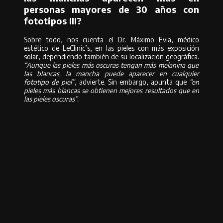
personas mayores de 30 años con
fototipos III?
Sobre todo, nos cuenta el Dr. Máximo Evia, médico
estético de LeClinic’s, en las pieles con más exposición
solar, dependiendo también de su localización geográfica.
“Aunque las pieles más oscuras tengan más melanina que
las blancas, la mancha puede aparecer en cualquier
fototipo de piel”
, advierte. Sin embargo, apunta que
“en
pieles más blancas se obtienen mejores resultados que en
las pieles oscuras”.
También te puede interesar el artículo
Manchas: borrón y piel nueva
Compartir
Compartir en Facebook
Compartir en Twitter
Compartir en
Pinterest
Compartir en Whatsapp
Compartir en Whatsapp
Compartir por Email
Deja una respuesta