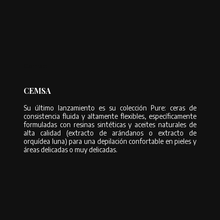
Cemsa
CEMSA
Su último lanzamiento es su colección Pure: ceras de
consistencia fluida y altamente flexibles, específicamente
formuladas con resinas sintéticas y aceites naturales de
alta calidad (extracto de arándanos o extracto de
orquídea luna) para una depilación confortable en pieles y
áreas delicadas o muy delicadas.
➤
DEPILACIÓN de AXILAS: qué técnicas existen y cuál escoger
➤
DEPILACIÓN MASCULINA – Todo lo que debes saber