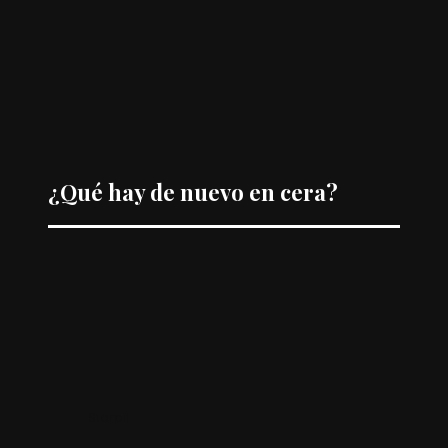
pieles muy claras y vello muy rubio). Y, para todos aquellos que solo
piensen en el dolor, Reyes es firme, y zanja:
“Con las temperaturas
actuales de aplicación, los protocolos cosméticos pre- y postdepilatorios,
la poca adherencia de la cera a la piel y la mano experta de terapeutas
entrenadas en un método de depilación adecuado, te aseguro que la
cera es mucho menos dolorosa que el láser”.
¿Qué hay de nuevo en cera?
Starpil