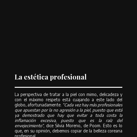
supone una ventaja para el lanzamiento de nuevos productos, nos
cuenta Pablo Lago, y es que
“existe una infinidad de marcas cosméticas
diferentes; sin embargo, los fabricantes de los cosméticos son pocos en
comparación. Son las marcas las que envían los ingredientes específicos
que quieren para su producto y los fabricantes lo producen. Al no
disponer de sus propias estructuras industriales, las marcas tienen
mucha más flexibilidad para escuchar a sus clientes y ver qué mejoras
pueden introducir en sus productos, qué pueden variar con agilidad”.
Esto hace que sea un mercado más flexible y sensible a las demandas de
los consumidores, explica.
La estética profesional
La perspectiva de tratar a la piel con mimo, delicadeza y
con el máximo respeto está cuajando a este lado del
globo, afortunadamente.
“Cada vez hay más profesionales
que apuestan por la no agresión a la piel, puesto que está
ya demostrado que hay que evitar a toda costa la
inflamación excesiva, puesto que es la raíz del
envejecimiento“,
dice Silvia Moreno, de Poom. Esto es lo
que, en su opinión, debemos copiar de la belleza coreana
profesional.