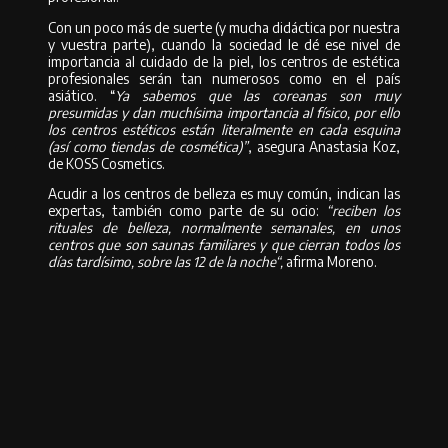
Con un poco más de suerte (y mucha didáctica por nuestra
y vuestra parte), cuando la sociedad le dé ese nivel de
importancia al cuidado de la piel, los centros de estética
profesionales serán tan numerosos como en el país
asiático. “
Ya sabemos que las coreanas son muy
presumidas y dan muchísima importancia al físico, por ello
los centros estéticos están literalmente en cada esquina
(así como tiendas de cosmética)”
, asegura Anastasia Koz,
de KOSS Cosmetics.
Acudir a los centros de belleza es muy común, indican las
expertas, también como parte de su ocio:
“reciben los
rituales de belleza, normalmente semanales, en unos
centros que son saunas familiares y que cierran todos los
días tardísimo, sobre las 12 de la noche“,
afirma Moreno.
La belleza es salud
Pero, más allá de unos determinados productos o activos, lo que nos
atrae de los países asiáticos es su filosofía con respecto al cuidado de la
piel. La belleza en Corea, nos explica el vocal de Kotra,
“es una cuestión