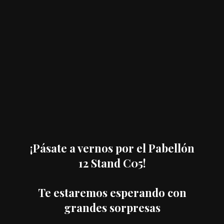
belleza en España. La convocatoria reunirá la presencia de 250 empresas
expositoras y más de 500 firmas relevantes en cada uno de los
segmentos claves del sector:
Cosmética Natural, Estética
Profesional y Aparatología, Micropigmentación, Peluquería y
Mobiliario
,
Barbería
,
Uñas y Maquillaje.
Como cada año, Salón Look impulsará la internacionalización del
evento, renovando su colaboración con
ICEX
y
STANPA
para la
organización de un programa de
Compradores Internacionales,
que en esta edición llegan desde los mercados de interés como
Alemania, Bulgaria, Croacia, Dinamarca, Finlandia, Grecia, Letonia,
Lituania, Noruega, Rumanía y Serbia.
¡Pásate a vernos por el Pabellón
12 Stand C05!
Te estaremos esperando con
grandes sorpresas