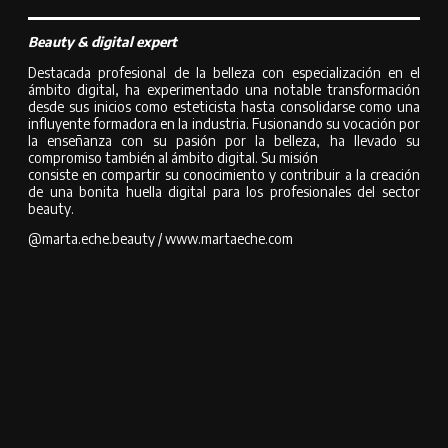
Beauty & digital expert
Destacada profesional de la belleza con especialización en el
ámbito digital, ha experimentado una notable transformación
desde sus inicios como esteticista hasta consolidarse como una
influyente formadora en la industria. Fusionando su vocación por
la enseñanza con su pasión por la belleza, ha llevado su
compromiso también al ámbito digital. Su misión
consiste en compartir su conocimiento y contribuir a la creación
de una bonita huella digital para los profesionales del sector
beauty.
@marta.eche.beauty / www.martaeche.com
Compartir
Compartir en Facebook
Compartir en Twitter
Compartir en
Pinterest
Compartir en Whatsapp
Compartir en Whatsapp
Compartir por Email
Deja una respuesta
Deja una respuesta