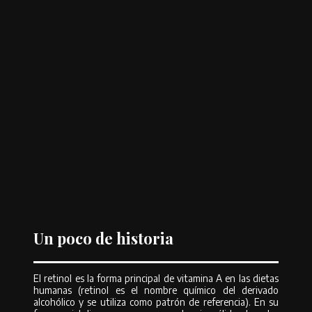
concentración
La recomendación de ir paso a paso no es aplicable únicamente al
retinol.
“En general, todos los retinoides conllevan un proceso de
adaptación dependiendo de su concentración, el tipo de piel y la
patología del paciente”
, agrega la doctora Sierra.
Aunque los derivados del retinol se toleran mejor y podrían parecer más
indicados para una persona que nunca ha utilizado retinoides, en
general, “
con las pautas adecuadas y la concentración recomendada por
un especialista”
, se puede comenzar el tratamiento directamente por
retinol puro, sostiene la doctora Sierra. Eso sí, en pacientes con pieles
sensibles se suele recomendar retinal (retinaldehído, precursor del ácido
retinoico), ya que posee mejor tolerancia.
Un poco de historia
El retinol es la forma principal de vitamina A en las dietas
humanas (retinol es el nombre químico del derivado
alcohólico y se utiliza como patrón de referencia). En su