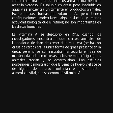
forma cristalina pura es una sustancia pálida de color
amarillo verdoso. Es soluble en grasa pero insoluble en
agua y se encuentra únicamente en productos animales.
Existen otras formas de vitamina A, pero tienen
configuraciones moleculares algo distintas y menos
actividad biológica que el retinol; no son importantes en
las dietas humanas.
La vitamina A se descubrió en 1913, cuando los
investigadores encontraron que ciertos animales de
laboratorio dejaban de crecer si la manteca (hecha con
grasa de cerdo) era la única forma de grasa presente en la
dieta, pero si se suministraba mantequilla en vez de
manteca (la dieta en otros aspectos permanecía igual), los
animales crecían y se desarrollaban. Los estudios
posteriores demostraron que la yema de huevo y el aceite
de hígado de bacalao contenían el mismo factor
alimenticio vital, que se denominó vitamina A.
Mejor por la noche
Muchos clientes y pacientes de edades jóvenes de centros estéticos y