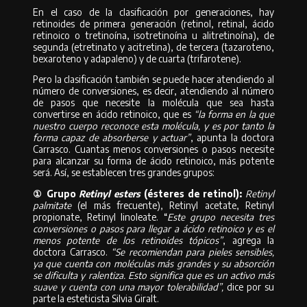
En el caso de la clasificación por generaciones, hay
retinoides de primera generación (retinol, retinal, ácido
retinoico o tretinoína, isotretinoína u alitretinoína), de
segunda (etretinato y acitretina), de tercera (tazaroteno,
bexaroteno y adapaleno) y de cuarta (trifarotene).
Pero la clasificación también se puede hacer atendiendo al
número de conversiones, es decir, atendiendo al número
de pasos que necesite la molécula que sea hasta
convertirse en ácido retinoico, que es
“la forma en la que
nuestro cuerpo reconoce esta molécula, y es por tanto la
forma capaz de absorberse y actuar”
, apunta la doctora
Carrasco. Cuantas menos conversiones o pasos necesite
para alcanzar su forma de ácido retinoico, más potente
será. Así, se establecen tres grandes grupos:
① Grupo
Retinyl esters
(ésteres de retinol):
Retinyl
palmitate
(el más frecuente), Retinyl acetate, Retinyl
propionate, Retinyl linoleate. “
Este grupo necesita tres
conversiones o pasos para llegar a ácido retinoico y es el
menos potente de los retinoides tópicos”
, agrega la
doctora Carrasco.
“Se recomiendan para pieles sensibles,
ya que cuenta con moléculas más grandes y su absorción
se dificulta y ralentiza. Esto significa que es un activo más
suave y cuenta con una mayor tolerabilidad”,
dice por su
parte la esteticista Silvia Giralt.