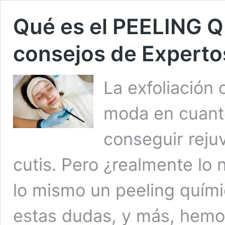
Qué es el PEELING 
consejos de Experto
La exfoliación
moda en cuanto
conseguir rejuv
cutis. Pero ¿realmente lo 
lo mismo un peeling quím
estas dudas, y más, hemos