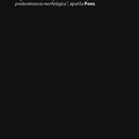
predominancia morfológica”
, apunta
Pons
.
Compartir
Compartir en Facebook
Compartir en Twitter
Compartir en
Pinterest
Compartir en Whatsapp
Compartir en Whatsapp
Compartir por Email
Deja una respuesta
Deja una respuesta
Tu dirección de correo electrónico no será publicada.
Los campos
obligatorios están marcados con
*
Comentario
*