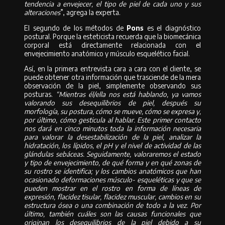
tendencia a envejecer, el tipo de piel de cada uno y sus
alteraciones
”, agrega la experta.
El segundo de los métodos de
Pons
es el diagnóstico
postural. Porque la esteticista recuerda que la biomecánica
corporal está directamente relacionada con el
envejecimiento anatómico y músculo esquelético facial.
Así, en la primera entrevista cara a cara con el cliente, se
puede obtener otra información que trasciende de la mera
observación de la piel, simplemente observando sus
posturas.
“Mientras él/ella nos está hablando, ya vamos
valorando sus desequilibrios de piel, después su
morfología, su postura, cómo se mueve, cómo se expresa y,
por último, cómo gesticula al hablar. Este primer contacto
nos dará en cinco minutos toda la información necesaria
para valorar la desestabilización de la piel, analizar la
hidratación, los lípidos, el pH y el nivel de actividad de las
glándulas sebáceas. Seguidamente, valoraremos el estado
y tipo de envejecimiento, de qué forma y en qué zonas de
su rostro se identifica; y los cambios anatómicos que han
ocasionado deformaciones músculo- esqueléticas y que se
pueden mostrar en el rostro en forma de líneas de
expresión, flacidez tisular, flacidez muscular, cambios en su
estructura ósea o una combinación de todo a la vez. Por
último, también cuáles son las causas funcionales que
originan los desequilibrios de la piel debido a su